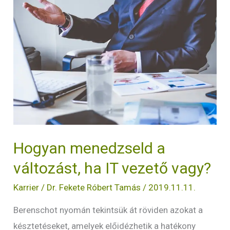
a
változást,
ha
IT
vezető
vagy?
Hogyan menedzseld a
változást, ha IT vezető vagy?
Karrier
/
Dr. Fekete Róbert Tamás
/
2019.11.11.
Berenschot nyomán tekintsük át röviden azokat a
késztetéseket, amelyek előidézhetik a hatékony