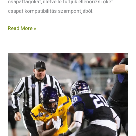
csapattagokat, illetve le tudjuk ellenőrizni őket
csapat kompatibilitás szempontjából.
Read More »
Mire
számíthatunk
egy
coaching
folyamatban?