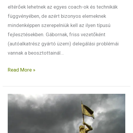
eltérőek lehetnek az egyes coach-ok és technikák
függvényében, de azért bizonyos elemeknek
mindenképpen szerepelniük kell az ilyen típusú
fejlesztésekben. Gábornak, friss vezetőként
(autóalkatrész gyártó üzem) delegálási problémái
vannak a beosztottainál…
Read More »
Mit
kell
tudnia
egy