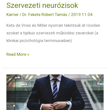
Szervezeti neurózisok
Karrier
/
Dr. Fekete Róbert Tamás
/
2019.11.04.
Kets de Vries és Miller nyomán tekintsük át röviden
azokat a tipikus szervezeti működési zavarokat (a
klinikai pszichológia terminusaiban).
Read More »
Fejlesztő-
vezetői
szerepek
II.