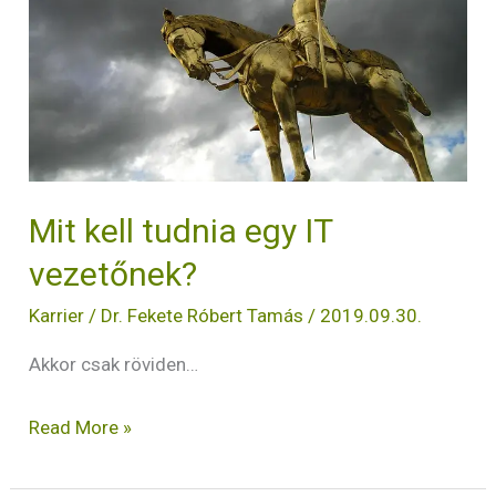
IT
vezetőnek?
Mit kell tudnia egy IT
vezetőnek?
Karrier
/
Dr. Fekete Róbert Tamás
/
2019.09.30.
Akkor csak röviden…
Read More »