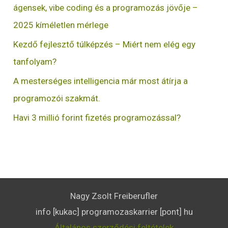
ágensek, vibe coding és a programozás jövője –
2025 kíméletlen mérlege
Kezdő fejlesztő túlképzés – Miért nem elég egy
tanfolyam?
A mesterséges intelligencia már most átírja a
programozói szakmát.
Havi 3 millió forint fizetés programozással?
Nagy Zsolt Freiberufler
info [kukac] programozaskarrier [pont] hu
Általános szerződési feltételek