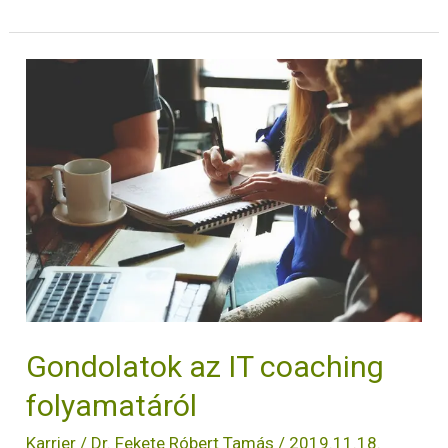
Gondolatok
az
IT
coaching
folyamatáról
Gondolatok az IT coaching
folyamatáról
Karrier
/
Dr. Fekete Róbert Tamás
/
2019.11.18.