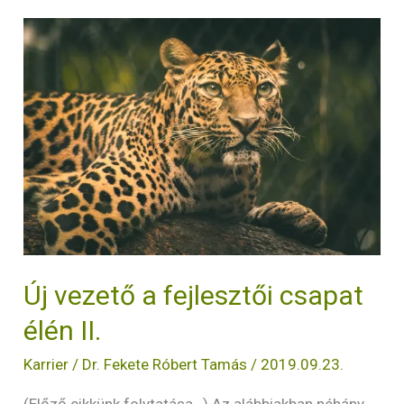
Új
vezető
a
fejlesztői
csapat
élén
II.
Új vezető a fejlesztői csapat
élén II.
Karrier
/
Dr. Fekete Róbert Tamás
/
2019.09.23.