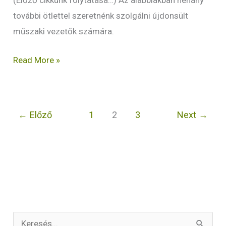
(Előző cikkünk folytatása…) Az alábbiakban néhány
további ötlettel szeretnénk szolgálni újdonsült
műszaki vezetők számára.
Read More »
←
Előző
1
2
3
Next
→