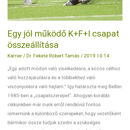
Egy jól működő K+F+I csapat
összeállítása
Karrier
/
Dr. Fekete Róbert Tamás
/
2019.10.14.
„Egy adott módon való viselkedésre, a közös célhoz
való hozzájárulásra és a többiekhez való
viszonyulásra való hajlam.” Így határozta meg Belbin
1985-ben a „csapatszerepet”. Ahogyan korábbi
cikkünkben már írunk erről rendkívül fontos
ismernünk a különböző szerepeket, hogy vezetőként
bármikor össze tudjuk szedni a szükséges