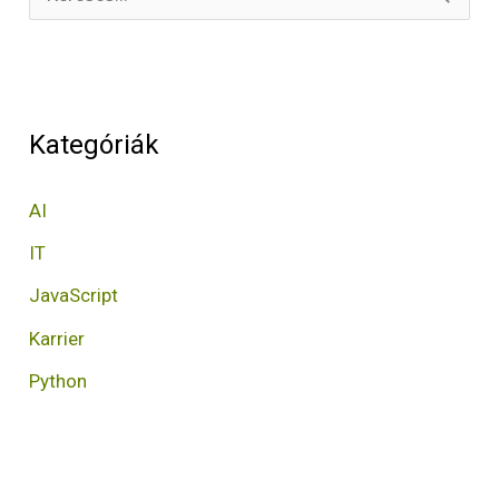
S
e
a
r
Kategóriák
c
h
AI
f
IT
o
JavaScript
r
Karrier
:
Python