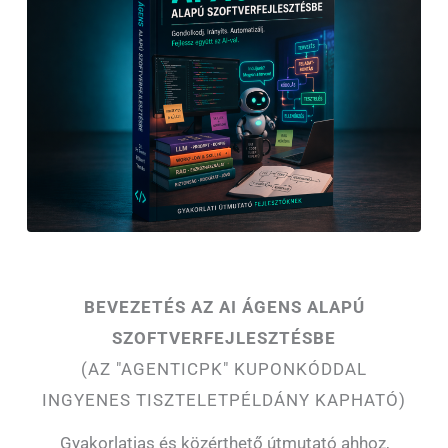
BEVEZETÉS AZ AI ÁGENS ALAPÚ
SZOFTVERFEJLESZTÉSBE
(AZ "AGENTICPK" KUPONKÓDDAL
INGYENES TISZTELETPÉLDÁNY KAPHATÓ)
Gyakorlatias és közérthető útmutató ahhoz,