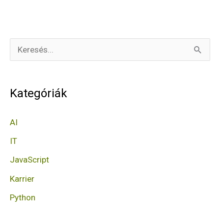
S
e
a
Kategóriák
r
c
AI
h
IT
f
JavaScript
o
Karrier
r
Python
: