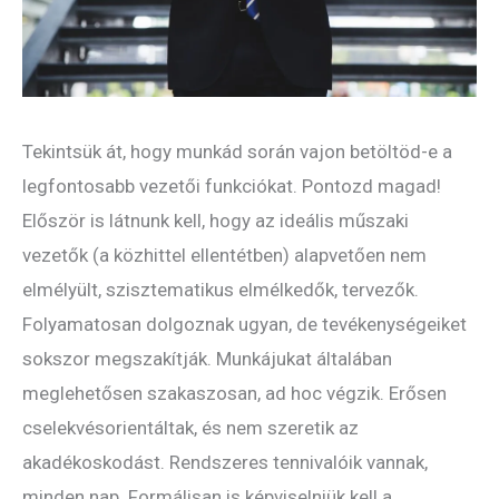
Tekintsük át, hogy munkád során vajon betöltöd-e a
legfontosabb vezetői funkciókat. Pontozd magad!
Először is látnunk kell, hogy az ideális műszaki
vezetők (a közhittel ellentétben) alapvetően nem
elmélyült, szisztematikus elmélkedők, tervezők.
Folyamatosan dolgoznak ugyan, de tevékenységeiket
sokszor megszakítják. Munkájukat általában
meglehetősen szakaszosan, ad hoc végzik. Erősen
cselekvésorientáltak, és nem szeretik az
akadékoskodást. Rendszeres tennivalóik vannak,
minden nap. Formálisan is képviselniük kell a