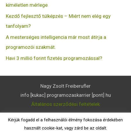
kíméletlen mérlege
Kezdő fejlesztő túlképzés – Miért nem elég egy
tanfolyam?
A mesterséges intelligencia már most átírja a
programozói szakmát.
Havi 3 millió forint fizetés programozással?
Nagy Zsolt Freiberufler
info [kukac] programozaskarrier [pont] hu
Általános szerződési feltételek
ProgramozásKarrier.hu
Kérjük fogadd el a felhasználói élmény fokozása érdekében
Copyright © 2018-2026
használt cookie-kat, vagy zárd be az oldalt.