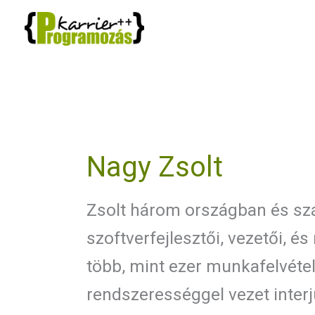
Skip
to
content
Nagy Zsolt
Zsolt három országban és sz
szoftverfejlesztői, vezetői, és
több, mint ezer munkafelvételi
rendszerességgel vezet interj