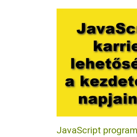
JavaScript
programozó
karrierlehetőségek
fejlődése
(2020-
ig)
JavaScript program