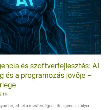
encia és szoftverfejlesztés: AI
ng és a programozás jövője –
rlege
2.19.
yan terjedt el a mesterséges intelligencia, milyen