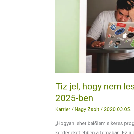
lesz
belőled
sikeres
programozó
2025-
ben
Tiz jel, hogy nem l
2025-ben
Karrier
/
Nagy Zsolt
/
2020.03.05.
„Hogyan lehet belőlem sikeres pro
kérdéseket ebben a témában. Ez a c