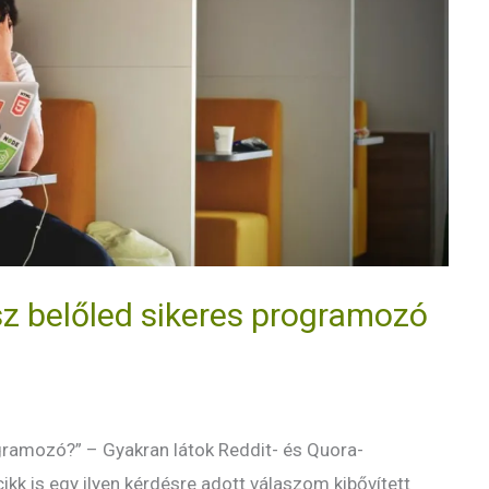
esz belőled sikeres programozó
gramozó?” – Gyakran látok Reddit- és Quora-
ikk is egy ilyen kérdésre adott válaszom kibővített