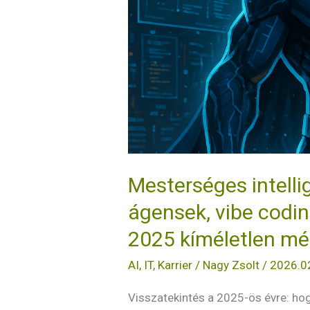
a
programozás
jövője
–
2025
kíméletlen
mérlege
Mesterséges intellig
ágensek, vibe codi
2025 kíméletlen mé
AI
,
IT
,
Karrier
/
Nagy Zsolt
/
2026.0
Visszatekintés a 2025-ös évre: hog