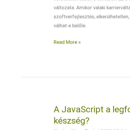
változata. Amikor valaki karriervált
szoftverfejlesztés, elkerülhetetl
válhat-e belőle.
Read More »
A JavaScript a leg
A
JavaScript
készség?
a