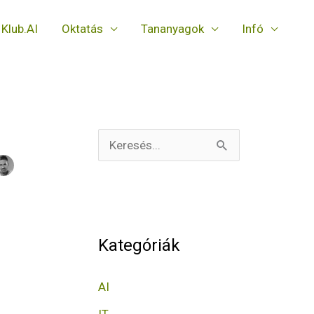
Klub.AI
Oktatás
Tananyagok
Infó
S
e
a
r
Kategóriák
c
h
AI
f
IT