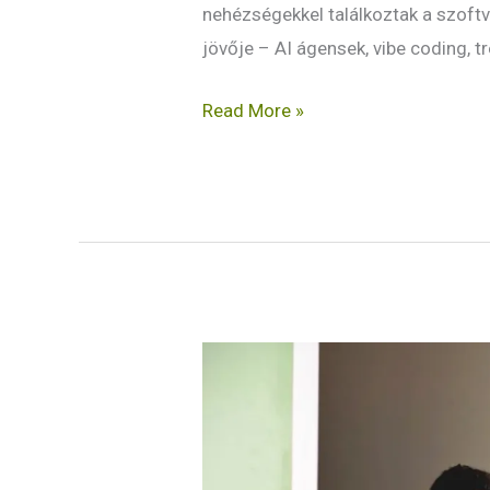
nehézségekkel találkoztak a szoft
jövője – AI ágensek, vibe coding, 
Read More »
Tiz
jel,
hogy
nem