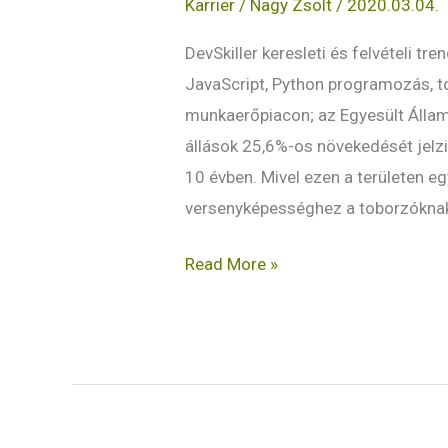
Karrier
/
Nagy Zsolt
/
2020.03.04.
legfontosabb
programozói
DevSkiller keresleti és felvételi t
készség?
JavaScript, Python programozás, to
munkaerőpiacon; az Egyesült Állam
állások 25,6%-os növekedését jelz
10 évben. Mivel ezen a területen e
versenyképességhez a toborzókna
Read More »