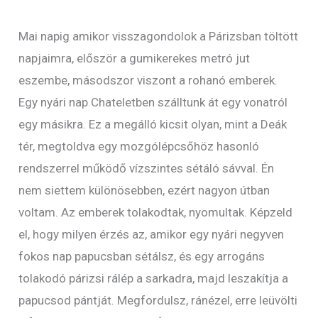
Mai napig amikor visszagondolok a Párizsban töltött
napjaimra, először a gumikerekes metró jut
eszembe, másodszor viszont a rohanó emberek.
Egy nyári nap Chateletben szálltunk át egy vonatról
egy másikra. Ez a megálló kicsit olyan, mint a Deák
tér, megtoldva egy mozgólépcsőhöz hasonló
rendszerrel működő vízszintes sétáló sávval. Én
nem siettem különösebben, ezért nagyon útban
voltam. Az emberek tolakodtak, nyomultak. Képzeld
el, hogy milyen érzés az, amikor egy nyári negyven
fokos nap papucsban sétálsz, és egy arrogáns
tolakodó párizsi rálép a sarkadra, majd leszakítja a
papucsod pántját. Megfordulsz, ránézel, erre leüvölti