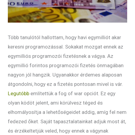
Több tanulótól hallottam, hogy havi egymilliót akar
keresni programozással. Sokakat mozgat ennek az
egymilliós programozói fizetésnek a vágya. Az
egymillió forintos programozói fizetés önmagában
nagyon jól hangzik. Ugyanakkor érdemes alaposan
átgondolni, hogy ez a fizetés pontosan mivel is vár.
Legutóbb
említettük a fog of war opciót. Ez egy
olyan ködöt jelent, ami körülvesz téged és
elhomályosítja a lehetőségeidet addig, amíg fel nem
fedezed őket. Saját tapasztalatainkat adjuk most át,
és érzékeltetjük veled, hogy ennek a vágynak