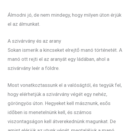
Álmodni jó, de nem mindegy, hogy milyen úton érjük
el az álmunkat.
A szivárvány és az arany
Sokan ismerik a kincseket elrejtő manó történetét. A
manó ott rejti el az aranyát egy ládában, ahol a
szivárvány leér a földre.
Most vonatkoztassunk el a valóságtól, és tegyük fel,
hogy elérhetjük a szivárvány végét egy nehéz,
göröngyös úton. Hegyeket kell másznunk, esős
időben is menetelnünk kell, és számos
viszontagságon kell átverekednünk magunkat. De
amint elérjük az utunk végét, megtaláljuk a manó