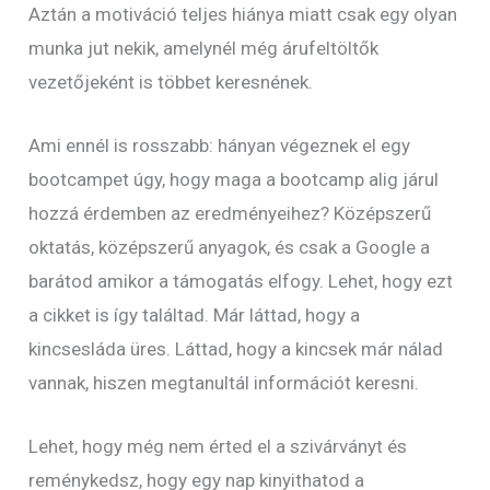
Aztán a motiváció teljes hiánya miatt csak egy olyan
munka jut nekik, amelynél még árufeltöltők
vezetőjeként is többet keresnének.
Ami ennél is rosszabb: hányan végeznek el egy
bootcampet úgy, hogy maga a bootcamp alig járul
hozzá érdemben az eredményeihez? Középszerű
oktatás, középszerű anyagok, és csak a Google a
barátod amikor a támogatás elfogy. Lehet, hogy ezt
a cikket is így találtad. Már láttad, hogy a
kincsesláda üres. Láttad, hogy a kincsek már nálad
vannak, hiszen megtanultál információt keresni.
Lehet, hogy még nem érted el a szivárványt és
reménykedsz, hogy egy nap kinyithatod a