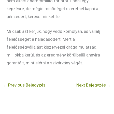
nem akarsz hárommillió forintot kiadni egy
képzésre, de mégis minőséget szeretnél kapni a
pénzedért, keress minket fel.
Mi csak azt kérjük, hogy vedd komolyan, és vállalj
felelősséget a haladásodért. Mert a
felelősségvállalást kiszervezni drága mulatság,
milliókba kerül, és az eredmény körülbelül annyira
garantált, mint elérni a szivárvány végét.
←
Previous Bejegyzés
Next Bejegyzés
→