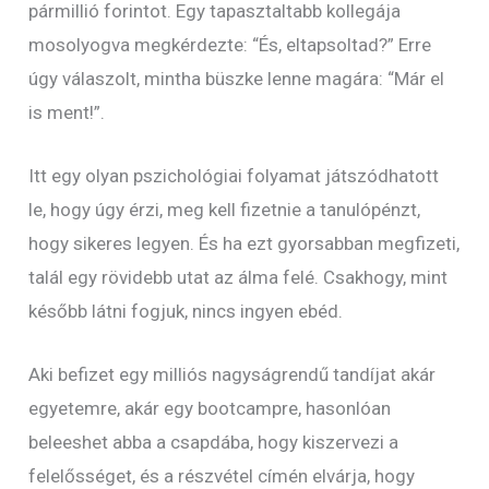
pármillió forintot. Egy tapasztaltabb kollegája
mosolyogva megkérdezte: “És, eltapsoltad?” Erre
úgy válaszolt, mintha büszke lenne magára: “Már el
is ment!”.
Itt egy olyan pszichológiai folyamat játszódhatott
le, hogy úgy érzi, meg kell fizetnie a tanulópénzt,
hogy sikeres legyen. És ha ezt gyorsabban megfizeti,
talál egy rövidebb utat az álma felé. Csakhogy, mint
később látni fogjuk, nincs ingyen ebéd.
Aki befizet egy milliós nagyságrendű tandíjat akár
egyetemre, akár egy bootcampre, hasonlóan
beleeshet abba a csapdába, hogy kiszervezi a
felelősséget, és a részvétel címén elvárja, hogy