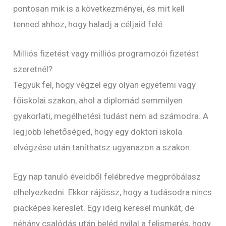
pontosan mik is a következményei, és mit kell
tenned ahhoz, hogy haladj a céljaid felé.
Milliós fizetést vagy milliós programozói fizetést
szeretnél?
Tegyük fel, hogy végzel egy olyan egyetemi vagy
főiskolai szakon, ahol a diplomád semmilyen
gyakorlati, megélhetési tudást nem ad számodra. A
legjobb lehetőséged, hogy egy doktori iskola
elvégzése után taníthatsz ugyanazon a szakon.
Egy nap tanuló éveidből felébredve megpróbálasz
elhelyezkedni. Ekkor rájössz, hogy a tudásodra nincs
piacképes kereslet. Egy ideig keresel munkát, de
néhány csalódás után beléd nyilal a felismerés, hogy