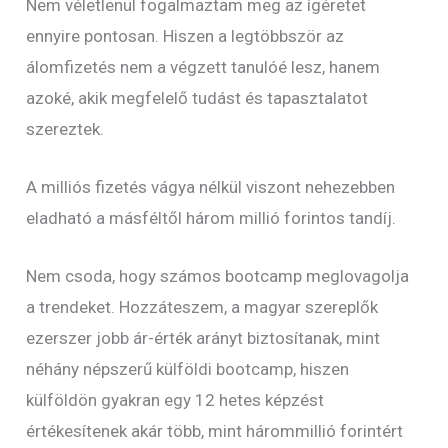
Nem véletlenül fogalmaztam meg az ígéretet
ennyire pontosan. Hiszen a legtöbbször az
álomfizetés nem a végzett tanulóé lesz, hanem
azoké, akik megfelelő tudást és tapasztalatot
szereztek.
A milliós fizetés vágya nélkül viszont nehezebben
eladható a másféltől három millió forintos tandíj.
Nem csoda, hogy számos bootcamp meglovagolja
a trendeket. Hozzáteszem, a magyar szereplők
ezerszer jobb ár-érték arányt biztosítanak, mint
néhány népszerű külföldi bootcamp, hiszen
külföldön gyakran egy 12 hetes képzést
értékesítenek akár több, mint hárommillió forintért