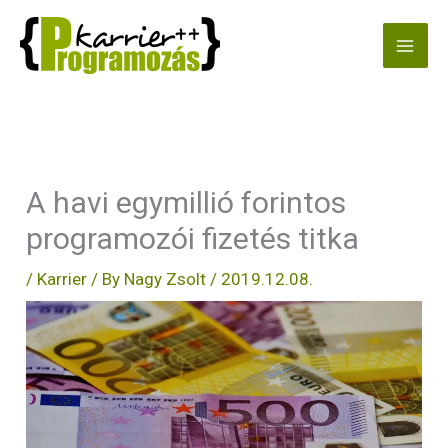
Skip
to
content
A havi egymillió forintos
programozói fizetés titka
/
Karrier
/ By
Nagy Zsolt
/
2019.12.08.