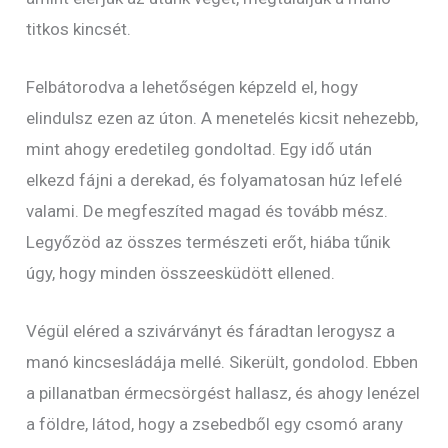
titkos kincsét.
Felbátorodva a lehetőségen képzeld el, hogy
elindulsz ezen az úton. A menetelés kicsit nehezebb,
mint ahogy eredetileg gondoltad. Egy idő után
elkezd fájni a derekad, és folyamatosan húz lefelé
valami. De megfeszíted magad és tovább mész.
Legyőzöd az összes természeti erőt, hiába tűnik
úgy, hogy minden összeesküdött ellened.
Végül eléred a szivárványt és fáradtan lerogysz a
manó kincsesládája mellé. Sikerült, gondolod. Ebben
a pillanatban érmecsörgést hallasz, és ahogy lenézel
a földre, látod, hogy a zsebedből egy csomó arany