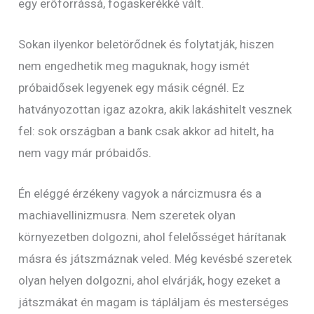
egy erőforrássá, fogaskerékké vált.
Sokan ilyenkor beletörődnek és folytatják, hiszen
nem engedhetik meg maguknak, hogy ismét
próbaidősek legyenek egy másik cégnél. Ez
hatványozottan igaz azokra, akik lakáshitelt vesznek
fel: sok országban a bank csak akkor ad hitelt, ha
nem vagy már próbaidős.
Én eléggé érzékeny vagyok a nárcizmusra és a
machiavellinizmusra. Nem szeretek olyan
környezetben dolgozni, ahol felelősséget hárítanak
másra és játszmáznak veled. Még kevésbé szeretek
olyan helyen dolgozni, ahol elvárják, hogy ezeket a
játszmákat én magam is tápláljam és mesterséges