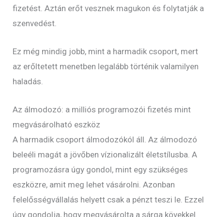
fizetést. Aztán erőt vesznek magukon és folytatják a
szenvedést.
Ez még mindig jobb, mint a harmadik csoport, mert
az erőltetett menetben legalább történik valamilyen
haladás.
Az álmodozó: a milliós programozói fizetés mint
megvásárolható eszköz
A harmadik csoport álmodozókól áll. Az álmodozó
beleéli magát a jövőben vízionalizált életstílusba. A
programozásra úgy gondol, mint egy szükséges
eszközre, amit meg lehet vásárolni. Azonban
felelősségvállalás helyett csak a pénzt teszi le. Ezzel
úgy gondolja, hogy megvásárolta a sárga kövekkel