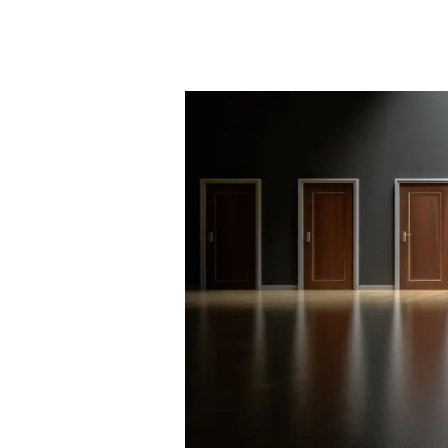
Szoftverfejlesztőknek
az
változásmenedzsmentről
röviden