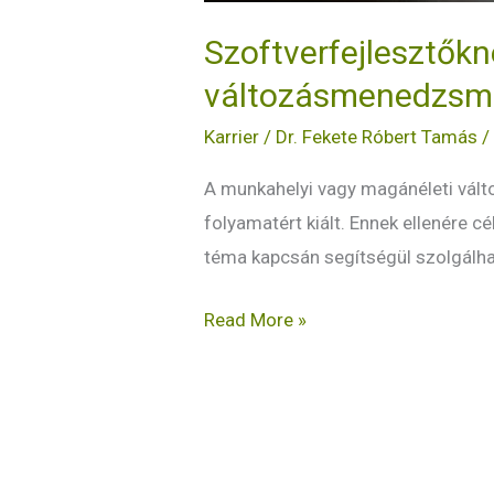
Szoftverfejlesztőkn
változásmenedzsme
Karrier
/
Dr. Fekete Róbert Tamás
A munkahelyi vagy magánéleti vál
folyamatért kiált. Ennek ellenére c
téma kapcsán segítségül szolgálha
Read More »