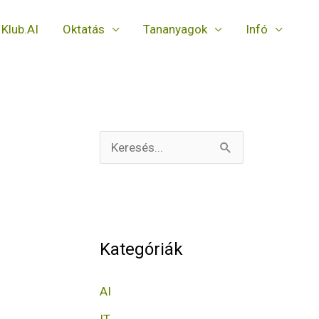
Klub.AI
Oktatás
Tananyagok
Infó
S
e
a
r
Kategóriák
c
h
AI
f
IT