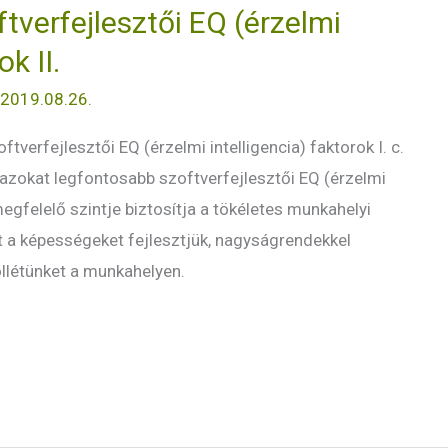
tverfejlesztői EQ (érzelmi
ok II.
/
2019.08.26.
tverfejlesztői EQ (érzelmi intelligencia) faktorok I. c.
 azokat legfontosabb szoftverfejlesztői EQ (érzelmi
megfelelő szintje biztosítja a tökéletes munkahelyi
t a képességeket fejlesztjük, nagyságrendekkel
llétünket a munkahelyen.