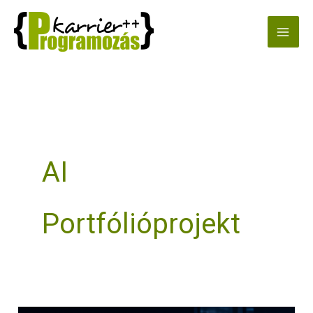
Skip
to
content
AI
Portfólióprojekt