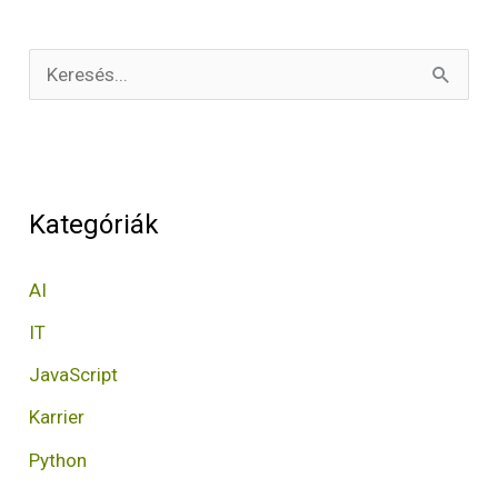
S
e
a
r
Kategóriák
c
h
AI
f
IT
o
JavaScript
r
Karrier
:
Python