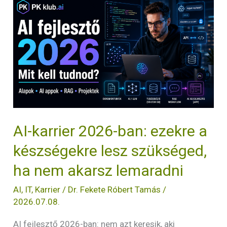
AI-
karrier
2026-
ban:
ezekre
a
készségekre
lesz
AI-karrier 2026-ban: ezekre a
szükséged,
ha
készségekre lesz szükséged,
nem
ha nem akarsz lemaradni
akarsz
AI
,
IT
,
Karrier
/
Dr. Fekete Róbert Tamás
/
lemaradni
2026.07.08.
AI fejlesztő 2026-ban: nem azt keresik, aki