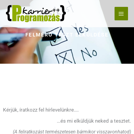
Skip
to
content
FELMÉRŐ TESZT ELKÜLDÉSE
Kérjük, íratkozz fel hírlevelünkre....
...és mi elküldjük neked a tesztet.
(A feliratkozást természetesen bármikor visszavonhatod)