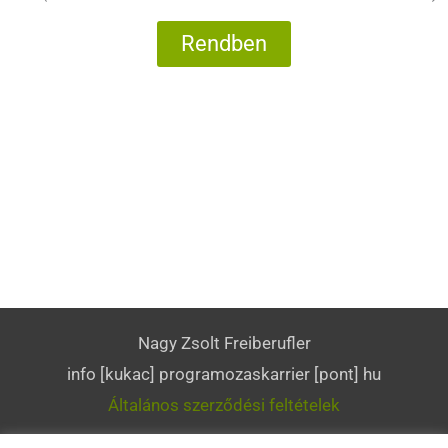
Rendben
Nagy Zsolt Freiberufler
info [kukac] programozaskarrier [pont] hu
Általános szerződési feltételek
ProgramozásKarrier.hu